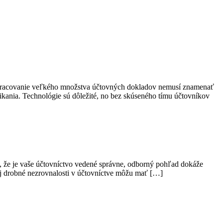
 Spracovanie veľkého množstva účtovných dokladov nemusí znamenať
nikania. Technológie sú dôležité, no bez skúseného tímu účtovníkov
, že je vaše účtovníctvo vedené správne, odborný pohľad dokáže
 Aj drobné nezrovnalosti v účtovníctve môžu mať […]