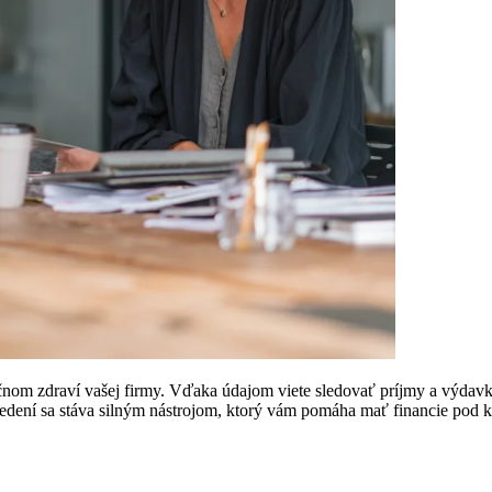
om zdraví vašej firmy. Vďaka údajom viete sledovať príjmy a výdavky,
dení sa stáva silným nástrojom, ktorý vám pomáha mať financie pod ko