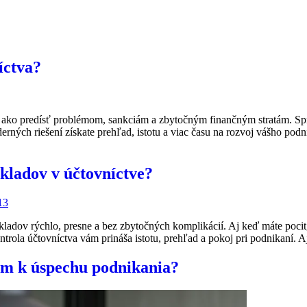
íctva?
ov, ako predísť problémom, sankciám a zbytočným finančným stratám.
derných riešení získate prehľad, istotu a viac času na rozvoj vášho pod
kladov v účtovníctve?
adov rýchlo, presne a bez zbytočných komplikácií. Aj keď máte pocit
ontrola účtovníctva vám prináša istotu, prehľad a pokoj pri podnikaní.
om k úspechu podnikania?