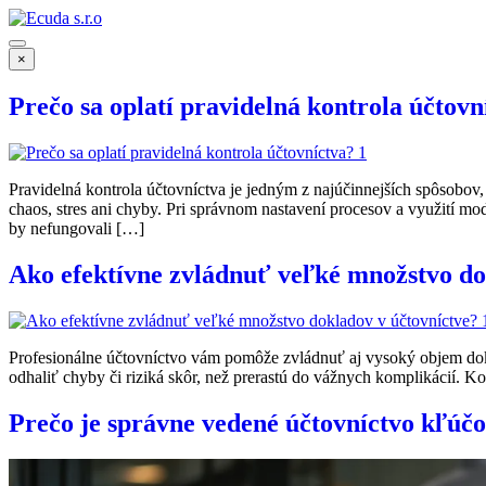
×
Prečo sa oplatí pravidelná kontrola účtovn
Pravidelná kontrola účtovníctva je jedným z najúčinnejších spôsob
chaos, stres ani chyby. Pri správnom nastavení procesov a využití mo
by nefungovali […]
Ako efektívne zvládnuť veľké množstvo do
Profesionálne účtovníctvo vám pomôže zvládnuť aj vysoký objem dokl
odhaliť chyby či riziká skôr, než prerastú do vážnych komplikácií. K
Prečo je správne vedené účtovníctvo kľúč