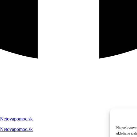
Netovapomoc.sk
Na poskytovan
Netovapomoc.sk
ukladanie a/al