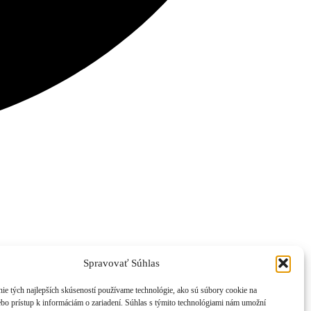
Spravovať Súhlas
ie tých najlepších skúseností používame technológie, ako sú súbory cookie na
ebo prístup k informáciám o zariadení. Súhlas s týmito technológiami nám umožní