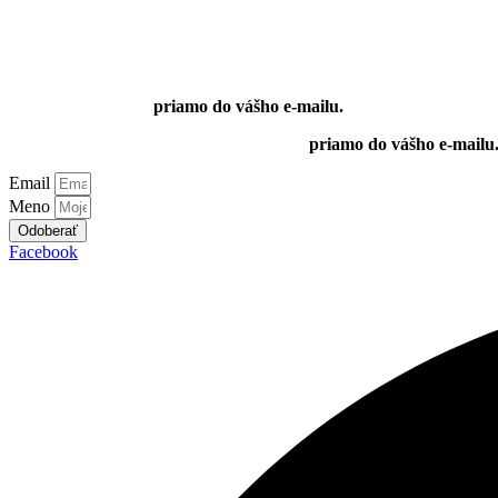
Získajte
prehľad o zmenách
v daniach, účt
Získajte
prehľad o zmenách
v daniach, účt
Odoberajte novinky
priamo do vášho e-mailu.
Odoberajte novinky
Odoberajte novinky
priamo do vášho e-mailu
Email
Meno
Odoberať
Facebook